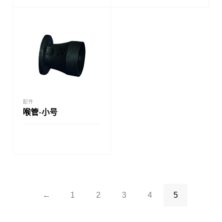
配件
喉管-小号
←
1
2
3
4
5