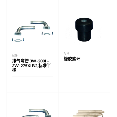
配件
配件
橡胶索环
排气弯管 3W-200i –
3W-275Xi B2,标准半
径