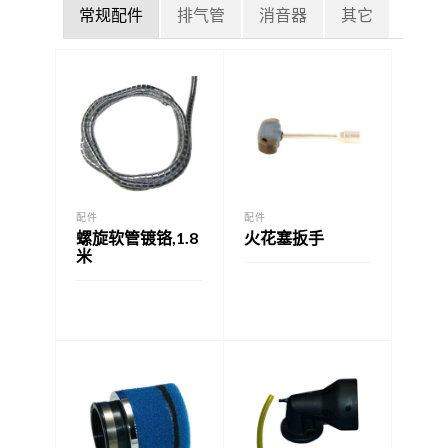
常规配件
排气管
消音器
其它
配件
配件
螺旋软管镀铬,1.8
火花塞扳手
米