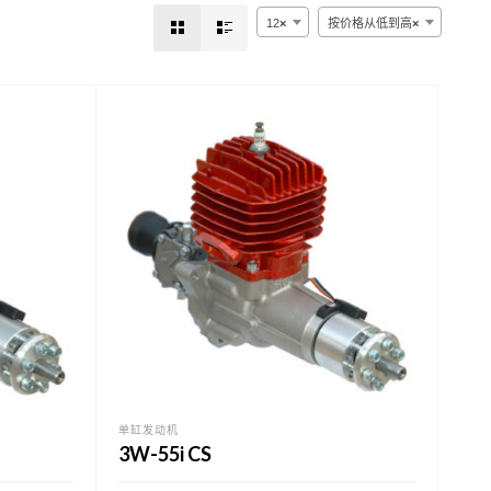
12
×
按价格从低到高
×
单缸发动机
3W-55i CS