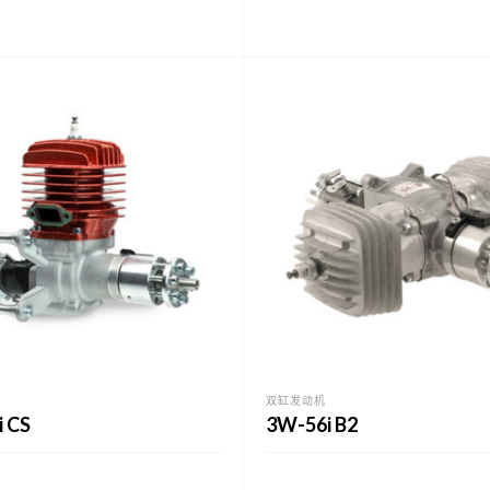
双缸发动机
 CS
3W-56i B2