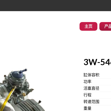
主页
产
3W-546
缸体容积
功率
活塞直径
行程
转速范围
重量