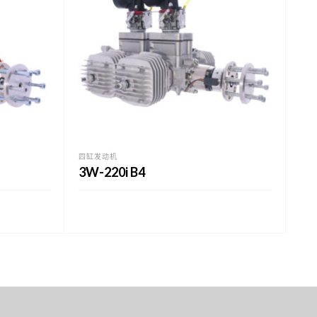
四缸发动机
四缸
3W-220i B4
3W