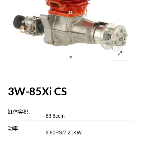
3W-85Xi CS
缸体容积
83.8ccm
功率
9.80PS/7.21KW