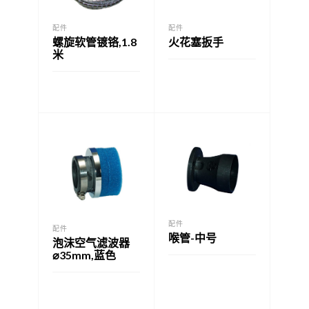
配件
配件
螺旋软管镀铬,1.8
火花塞扳手
米
配件
配件
喉管-中号
泡沫空气滤波器
⌀35mm,蓝色